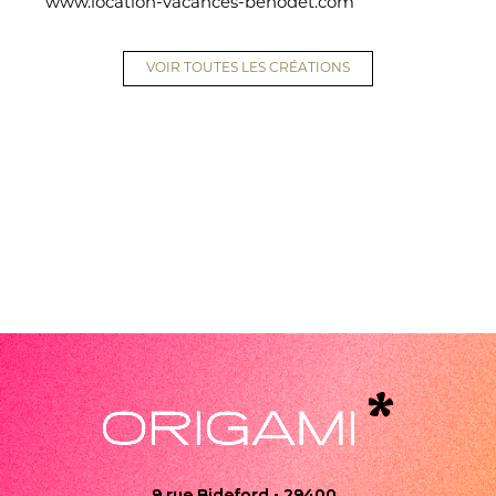
www.location-vacances-benodet.com
VOIR TOUTES LES CRÉATIONS
9 rue Bideford • 29400